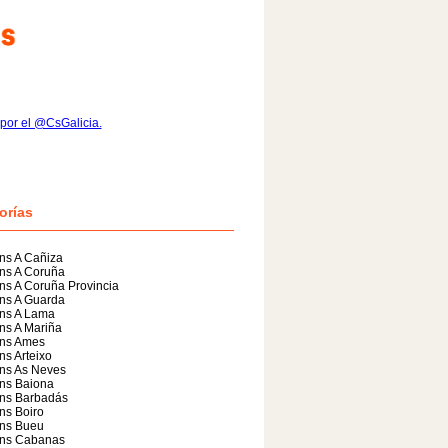
por el @CsGalicia.
orías
ns A Cañiza
ns A Coruña
s A Coruña Provincia
ns A Guarda
ns A Lama
ns A Mariña
ns Ames
s Arteixo
ns As Neves
ns Baiona
ns Barbadás
ns Boiro
ns Bueu
ns Cabanas