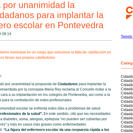
a por unanimidad la
dadanos para implantar la
mero escolar en Pontevedra
 @
08:14
Tweets 
ierno municipal en un ruego que solucione la falta de calefacción en
os llevan sus propios calefactores
Categ
.
Cidadá
Cidadá
ado por unanimidad la propuesta de
Ciudadanos
para implantar la
Cidadán
Cidadá
presentada por la concejala María Rey reclama al Concello instar a la
Cidadá
e cara a su implantación en los colegios de Pontevedra, así como a la
Cidadá
 para la contratación de estos profesionales.
Cidadá
Cidadán
omunidad escolar se enfrenta estos días a problemas de salud
Cidadá
profesionales de la salud”.
En este sentido, citó que las necesidades
Cidadá
Cidadá
diabetes, asma, alergias, epilepsia “no pueden ser cubiertas por
Cidadá
itores” y más en casos más graves como enfermedades
Cidadá
il.
“La figura del enfermero escolar da una respuesta rápida a los
Cidadá