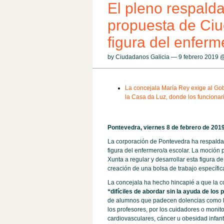
El pleno respald
propuesta de Ciu
figura del enfer
by Ciudadanos Galicia — 9 febrero 2019
La concejala María Rey exige al Gob
la Casa da Luz, donde los funcionari
Pontevedra, viernes 8 de febrero de 2019
La corporación de Pontevedra ha respald
figura del enfermero/a escolar. La moción 
Xunta a regular y desarrollar esta figura d
creación de una bolsa de trabajo específica
La concejala ha hecho hincapié a que la c
“difíciles de abordar sin la ayuda de los 
de alumnos que padecen dolencias como la 
los profesores, por los cuidadores o mon
cardiovasculares, cáncer u obesidad infant