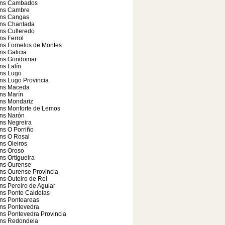
ns Cambados
ns Cambre
ns Cangas
ns Chantada
ns Culleredo
s Ferrol
ns Fornelos de Montes
s Galicia
ns Gondomar
s Lalín
ns Lugo
ns Lugo Provincia
ns Maceda
ns Marín
ns Mondariz
ns Monforte de Lemos
ns Narón
ns Negreira
ns O Porriño
ns O Rosal
ns Oleiros
ns Oroso
s Ortigueira
ns Ourense
ns Ourense Provincia
s Outeiro de Rei
s Pereiro de Aguiar
ns Ponte Caldelas
ns Ponteareas
ns Pontevedra
ns Pontevedra Provincia
ns Redondela