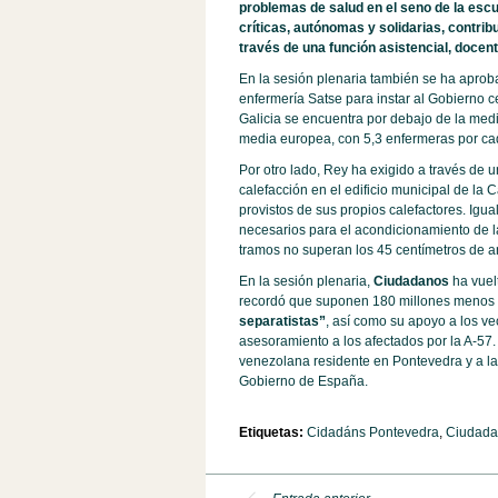
problemas de salud en el seno de la escu
críticas, autónomas y solidarias, contribu
través de una función asistencial, docent
En la sesión plenaria también se ha apro
enfermería Satse para instar al Gobierno ce
Galicia se encuentra por debajo de la med
media europea, con 5,3 enfermeras por cad
Por otro lado, Rey ha exigido a través de 
calefacción en el edificio municipal de la 
provistos de sus propios calefactores. Igu
necesarios para el acondicionamiento de la
tramos no superan los 45 centímetros de a
En la sesión plenaria,
Ciudadanos
ha vuel
recordó que suponen 180 millones menos 
separatistas”
, así como su apoyo a los ve
asesoramiento a los afectados por la A-5
venezolana residente en Pontevedra y a la
Gobierno de España.
Etiquetas:
Cidadáns Pontevedra
,
Ciudada