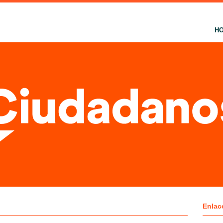
H
Enlac