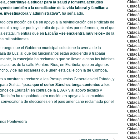
Cidadá
ela, contribuye a educar para la salud y fomenta actitudes
Cidadá
yendo también a la conciliación de la vida laboral y familiar, a
Cidadá
e, investigadora y administrativa”
, ha señalado.
Cidadá
Cidadá
bado otra moción de
Cs
en apoyo a la reivindicación del sindicato de
Cidadán
ntral a regular por ley el ratio de pacientes por enfermera, en el que
Cidadá
Cidadán
ia estatal, mientras que en España
«se encuentra muy lejos»
de la
Cidadá
a mil habitantes.
Cidadán
Cidadá
un ruego que el Gobierno municipal solucione la avería de la
Cidadá
Casa da Luz, al que los funcionarios están acudiendo a trabajar
Cidadá
Cidadá
almente, la concejala ha reclamado que se lleven a cabo los trámites
Cidadá
s aceras de la calle Montero Ríos, en Estribela, que en algunos
Cidadá
ncho, y de las escaleras que unen esta calle con la de Comboa
.
Cidadá
Cidadá
to a mostrar su rechazo a los Presupuestos Generales del Estado, y
Cidadá
para Galicia
“para que el señor Sánchez tenga contentos a los
Cidadá
Cidadá
cinos de Lourizán en contra de la EDAR y al apoyo técnico y
Cidadá
7. También ha respaldado otra moción en apoyo a la comunidad
Cidadán
 convocatoria de elecciones en el país americano reclamada por el
Cidadá
Cidadá
Cidadán
Cidadán
Cidadá
nos Pontevedra
Cidadá
Cidadá
Cidadá
Cidadá