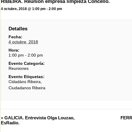
RIBEIRA. Reunión empresa limpieza Concello.
4 octubre, 2018 @ 1:00 pm
-
2:00 pm
Detalles
Fecha:
4 octubre, 2018
Hora:
1:00 pm - 2:00 pm
Evento Categoría:
Reuniones
Evento Etiquetas:
Cidadáns Ribeira
,
Ciudadanos Ribeira
Evento
«
GALICIA. Entrevista Olga Louzao,
FERR
Navegación
EsRadio.