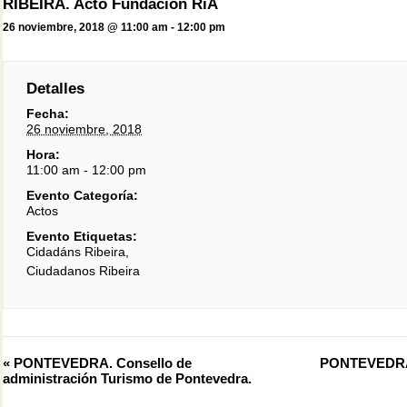
RIBEIRA. Acto Fundación RiA
26 noviembre, 2018 @ 11:00 am
-
12:00 pm
Detalles
Fecha:
26 noviembre, 2018
Hora:
11:00 am - 12:00 pm
Evento Categoría:
Actos
Evento Etiquetas:
Cidadáns Ribeira
,
Ciudadanos Ribeira
Evento
«
PONTEVEDRA. Consello de
PONTEVEDRA. 
Navegación
administración Turismo de Pontevedra.